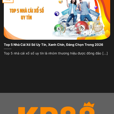
đặt cược linh hoạt.
Esports KP88 cung cấp hệ sinh thái cá cược
đa dạng với các giải đấu LMHT, Dota 2, CS2,
Esports
Valorant…, nổi bật nhờ kèo cược phong phú,
cập nhật tỷ lệ siêu tốc và giao diện thao tác
chuyên nghiệp.
Xổ số 3 miền, Vietlott, Keno. Kết quả cập nhật
Xổ Số
siêu tốc, thanh toán tự động, mức cược linh
Top 5 Nhà Cái Xổ Số Uy Tín, Xanh Chín, Đáng Chọn Trong 2026
hoạt dễ chơi.
Top 5 nhà cái xổ số uy tín là nhóm thương hiệu được đông đảo [...]
Tại sao KP88 thu hút đông đảo người
chơi thời gian gần đây?
KP88 thu hút người chơi nhờ sở hữu
hệ thống cá
cược đa dạng
cùng
trải nghiệm vận hành ổn
định
trên nhiều nền tảng. Bên cạnh đó, nhà cái
còn tập trung nâng cấp dịch vụ,
tối ưu giao diện
và mang đến
nhiều ưu đãi
nhằm đáp ứng nhu
cầu giải trí của cược thủ hiện nay.