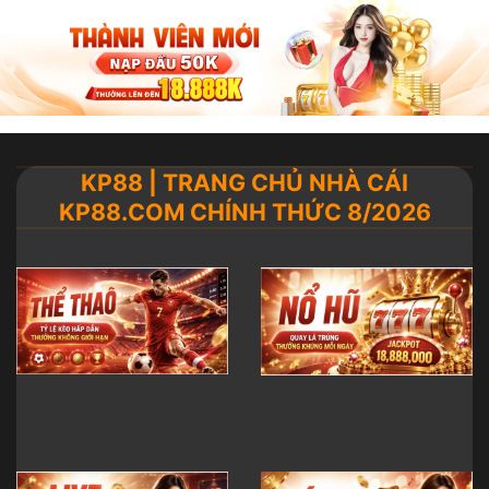
KP88 | TRANG CHỦ NHÀ CÁI
KP88.COM CHÍNH THỨC 8/2026